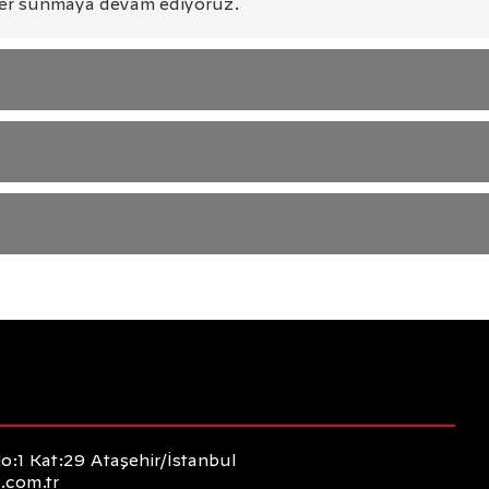
zümler sunmaya devam ediyoruz.
:1 Kat:29 Ataşehir/İstanbul
.com.tr