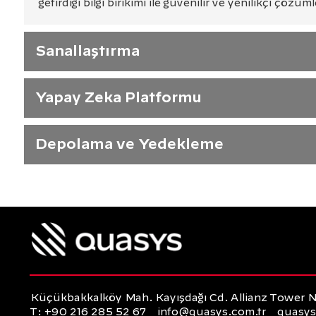
getirdiği bilgi birikimi ile güvenilir ve yenilikçi çö
Sanallaştırma
Yapay Zeka Platformu
Depolama ve Yedekleme
Küçükbakkalköy Mah. Kayışdağı Cd. Allianz Tower No
T: +90 216 285 52 67
info@quasys.com.tr
quasys