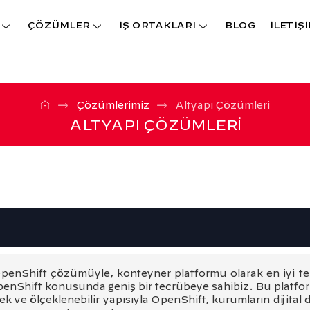
ÇÖZÜMLER
İŞ ORTAKLARI
BLOG
İLETİŞ
Çözümlerimiz
Altyapı Çözümleri
ALTYAPI ÇÖZÜMLERI
enShift çözümüyle, konteyner platformu olarak en iyi te
OpenShift konusunda geniş bir tecrübeye sahibiz. Bu platfor
ek ve ölçeklenebilir yapısıyla OpenShift, kurumların dijital d