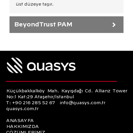
üst düzeye taşır.
BeyondTrust PAM
Küçükbakkalköy Mah. Kayışdağı Cd. Allianz Tower
No:1 Kat:29 Ataşehir/İstanbul
T: +90 216 285 52 67
info@quasys.com.tr
quasys.com.tr
ANASAYFA
HAKKIMIZDA
ÇÖZÜMLERİMİZ